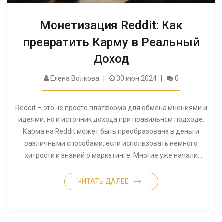
Монетизация Reddit: Как
превратить Карму в Реальный
Доход
Елена Волкова
30 июн 2024
0
Reddit – это не просто платформа для обмена мнениями и
идеями, но и источник дохода при правильном подходе.
Карма на Reddit может быть преобразована в деньги
различными способами, если использовать немного
хитрости и знаний о маркетинге. Многие уже начали
зарабатывать на популярности своих сообщений и
комментариев, что открывает двери для инновационных
ЧИТАТЬ ДАЛЕЕ
стратегий монетизации. Мы рассмотрим, как карма
помогает создавать денежные потоки, и покажем
реальные примеры из мира бизнеса.