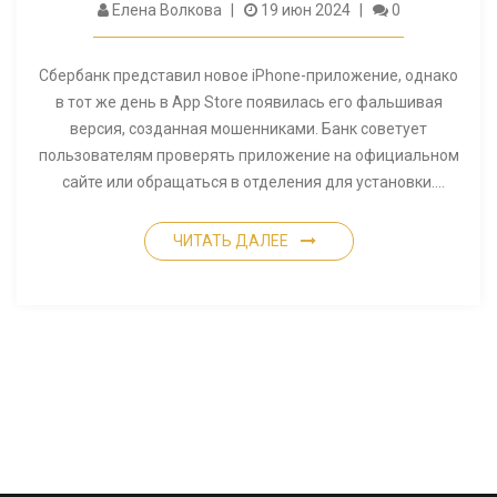
Елена Волкова
19 июн 2024
0
Сбербанк представил новое iPhone-приложение, однако
в тот же день в App Store появилась его фальшивая
версия, созданная мошенниками. Банк советует
пользователям проверять приложение на официальном
сайте или обращаться в отделения для установки.
Мошенническое приложение можно распознать по
названию с незначительными изменениями,
ЧИТАТЬ ДАЛЕЕ
предоставление прав доступа может привести к краже
данных и финансовым махинациям.