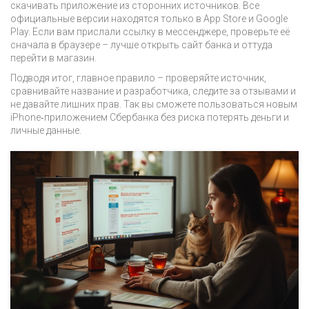
скачивать приложение из сторонних источников. Все
официальные версии находятся только в App Store и Google
Play. Если вам прислали ссылку в мессенджере, проверьте её
сначала в браузере – лучше открыть сайт банка и оттуда
перейти в магазин.
Подводя итог, главное правило – проверяйте источник,
сравнивайте название и разработчика, следите за отзывами и
не давайте лишних прав. Так вы сможете пользоваться новым
iPhone‑приложением Сбербанка без риска потерять деньги и
личные данные.