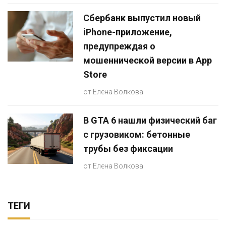
Сбербанк выпустил новый
iPhone-приложение,
предупреждая о
мошеннической версии в App
Store
от
Елена Волкова
В GTA 6 нашли физический баг
с грузовиком: бетонные
трубы без фиксации
от
Елена Волкова
ТЕГИ