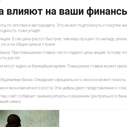
а влияют на ваши финанс
енты по ипотеке и автокредиту. Это может подтолкнуть к покупке ж
ходность тоже упадет.
фляция. Если цены растут быстрее, чем ваш процент по вкладу, реа
 но и на общие цены в стране.
анка. При повышении ставок часто падают цены акций, потому чт
сть растёт.
ия могут ждать в ближайшее время. Повышение ставки может увел
 сообщениями банка. Ожидание официального анонса может помочь
ии и экономического роста. Эти цифры дают представление о том,
 Наш сайт собирает свежие репорты о решениях Центрального банка,
ашей семье.