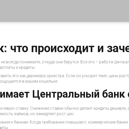
: что происходит и зач
не всегда понимаете, откуда они берутся. Всё это – работа Централ
зарплаты и кредиты.
вить его как дирижёра оркестра. Если он ускорит темп, цены раст
 ощущается в вашем кошельке.
нимает Центральный банк 
ючевую ставку. Снижение ставки обычно делает кредиты дешевле, 
мость займов, но замедляет рост цен.
вания к банкам. Когда требования повышают, коммерческие банки 
диты.