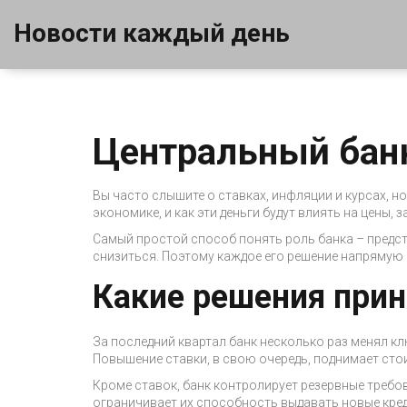
Новости каждый день
Центральный банк
Вы часто слышите о ставках, инфляции и курсах, но 
экономике, и как эти деньги будут влиять на цены, 
Самый простой способ понять роль банка – предста
снизиться. Поэтому каждое его решение напрямую
Какие решения при
За последний квартал банк несколько раз менял кл
Повышение ставки, в свою очередь, поднимает стои
Кроме ставок, банк контролирует резервные требо
ограничивает их способность выдавать новые кре