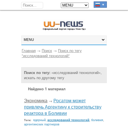
▼
Главная
→
Поиск
→
Поиск по тегу
"исследований технологий"
Поиск по тегу:
«исследований технологий»,
искать по другому тегу
Найдено 1 материал
Экономика
Росатом может
→
привлечь Аргентину к строительству
реактора в Боливии
ядерный
,
,
боливия
,
исследований технологий
Теги:
аргентинских партнеров