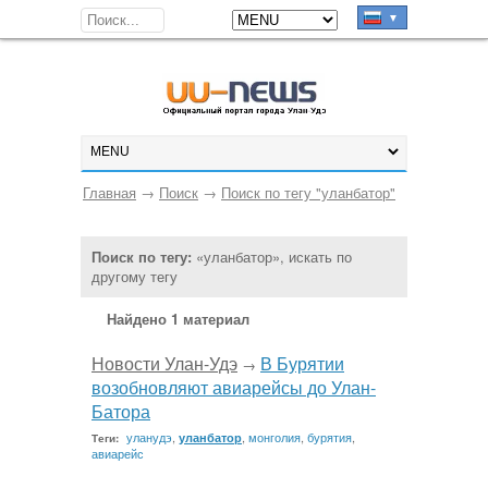
▼
Главная
→
Поиск
→
Поиск по тегу "уланбатор"
Поиск по тегу:
«уланбатор», искать по
другому тегу
Найдено 1 материал
Новости Улан-Удэ
В Бурятии
→
возобновляют авиарейсы до Улан-
Батора
уланудэ
,
,
монголия
,
бурятия
,
уланбатор
Теги:
авиарейс