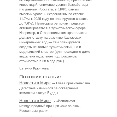
инвестиций, снижение уровня безработицы
(по данным Росстата, в СКФО самый
высокий уровень безработицы по стране —
11,7%; к 2025 году ее планируется снизить
до 7,6%). Некоторым регионам предстоит
активизироваться в туристической сфере.
Например, в Ставропольском крае власти
делают ставку на развитие Кавказских
минеральных вод — там планируется
создать не только туристический, но и
медицинский кластер (для последнего даже
выделена отдельная подпрограмма
стоимостью в 58 млрд руб.).
Евгения Крючкова
Похожие статьи:
Новости в Мире
→ Глава правительства
Дагестана извинился за осквернение
земляком статуи Будды
Новости в Мире
→ «Используя
международный принцип «око за око»,
Россия выиграет»