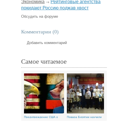
Экономика
Рейтинговые агентства
→
покидают Россию поджав хвост
Обсудить на форуме
Комментарии (
0
)
Добавить комментарий
Самое читаемое
‹
›
Предупреждение США о
Повара Бурятии научили
Как правильн
конфликте с...
кулинаров...