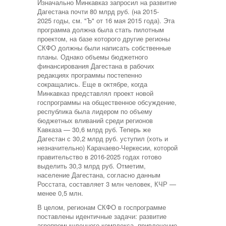
Изначально Минкавказ запросил на развитие
Дагестана почти 80 млрд руб. (на 2015-
2025 годы, см. "Ъ" от 16 мая 2015 года). Эта
программа должна была стать пилотным
проектом, на базе которого другие регионы
СКФО должны были написать собственные
планы. Однако объемы бюджетного
финансирования Дагестана в рабочих
редакциях программы постепенно
сокращались. Еще в октябре, когда
Минкавказ представлял проект новой
госпрограммы на общественное обсуждение,
республика была лидером по объему
бюджетных вливаний среди регионов
Кавказа — 30,6 млрд руб. Теперь же
Дагестан с 30,2 млрд руб. уступил (хоть и
незначительно) Карачаево-Черкесии, которой
правительство в 2016-2025 годах готово
выделить 30,3 млрд руб. Отметим,
население Дагестана, согласно данным
Росстата, составляет 3 млн человек, КЧР —
менее 0,5 млн.
В целом, регионам СКФО в госпрограмме
поставлены идентичные задачи: развитие
агропромышленного комплекса, привлечение