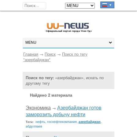
▼
Главная
→
Поиск
→
Поиск по тегу
"азербайджан"
Поиск по тегу:
«азербайджан», искать по
другому тегу
Найдено 2 материала
Экономика
Азербайджан готов
→
заморозить добычу нефти
нефть
,
госнефтекомпания
,
,
азербайджан
Теги:
абдуллаев