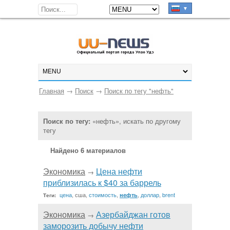
▼
Главная
→
Поиск
→
Поиск по тегу "нефть"
Поиск по тегу:
«нефть», искать по другому
тегу
Найдено 6 материалов
Экономика
Цена нефти
→
приблизилась к $40 за баррель
цена
, сша,
стоимость
,
,
доллар
,
brent
нефть
Теги:
Экономика
Азербайджан готов
→
заморозить добычу нефти