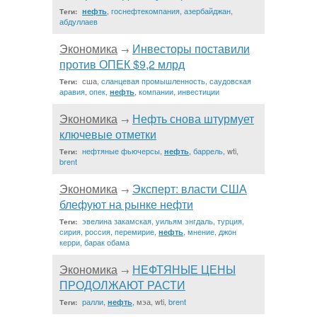
,
госнефтекомпания
,
азербайджан
,
нефть
Теги:
абдуллаев
Экономика
Инвесторы поставили
→
против ОПЕК $9,2 млрд
сша,
сланцевая промышленность
,
саудовская
Теги:
аравия
,
опек
,
,
компании
,
инвестиции
нефть
Экономика
Нефть снова штурмует
→
ключевые отметки
нефтяные фьючерсы
,
,
баррель
, wti,
нефть
Теги:
brent
Экономика
Эксперт: власти США
→
блефуют на рынке нефти
эвелина закамская
,
уильям энгдаль
,
турция
,
Теги:
сирия
,
россия
,
перемирие
,
,
мнение
,
джон
нефть
керри
,
барак обама
Экономика
НЕФТЯНЫЕ ЦЕНЫ
→
ПРОДОЛЖАЮТ РАСТИ
ралли
,
, мэа, wti,
brent
нефть
Теги: