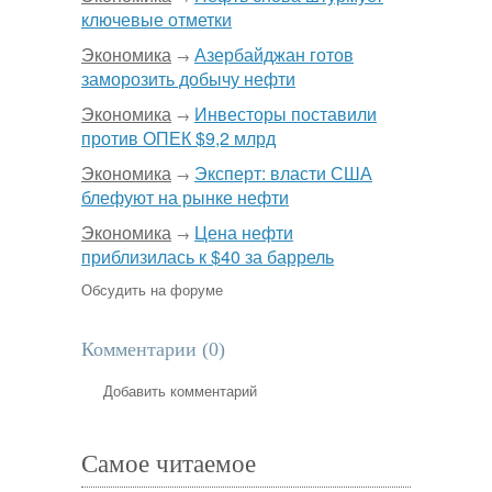
ключевые отметки
Экономика
Азербайджан готов
→
заморозить добычу нефти
Экономика
Инвесторы поставили
→
против ОПЕК $9,2 млрд
Экономика
Эксперт: власти США
→
блефуют на рынке нефти
Экономика
Цена нефти
→
приблизилась к $40 за баррель
Обсудить на форуме
Комментарии (
0
)
Добавить комментарий
Самое читаемое