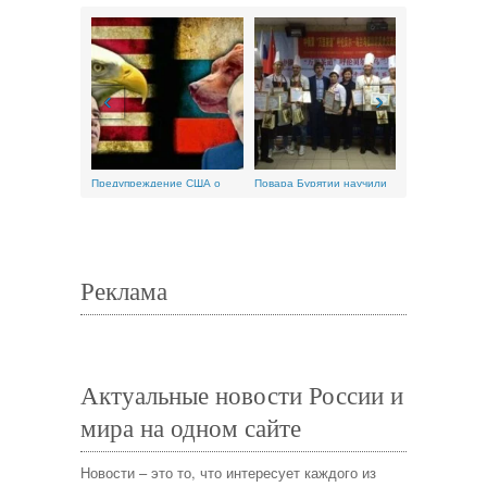
‹
›
Предупреждение США о
Повара Бурятии научили
Как правильн
конфликте с...
кулинаров...
Реклама
Актуальные новости России и
мира на одном сайте
Новости – это то, что интересует каждого из